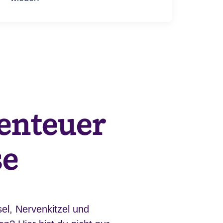
benteuer
se
el, Nervenkitzel und