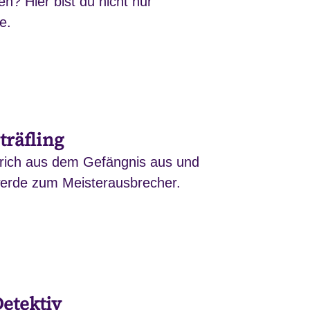
n? Hier bist du nicht nur
e.
träfling
rich aus dem Gefängnis aus und
erde zum Meisterausbrecher.
etektiv