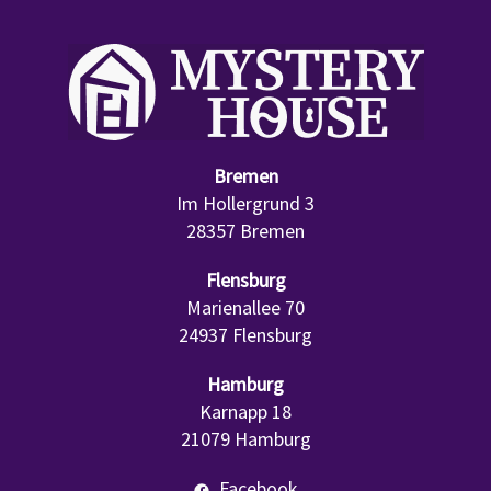
Skip
Skip
links
to
primary
navigation
Skip
Bremen
to
Im Hollergrund 3
content
28357 Bremen
Flensburg
Marienallee 70
24937 Flensburg
Hamburg
Karnapp 18
21079 Hamburg
Facebook