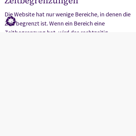
Zeitbegrenzungen
Die Website hat nur wenige Bereiche, in denen die
Zeit begrenzt ist. Wenn ein Bereich eine
Zeitbegrenzung hat, wird das rechtzeitig
angekündigt. Sie können die Begrenzung dann
verlängern, ändern oder ausschalten.
Sprechen
Die Website funktioniert bei eingeschränktem
und fehlendem Sprechvermögen. Sie setzt kein
Sprechvermögen voraus. Außerdem gibt es
Alternativen, die kein Sprechvermögen
voraussetzen.