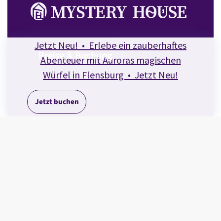
Skip
Zur
Zum
links
Navigation
Inhalt
springen
springen
Jetzt Neu! • Erlebe ein zauberhaftes
P
r
e
i
s
e
&
B
u
c
h
u
n
g
Abenteuer mit Auroras magischen
Würfel in Flensburg • Jetzt Neu!
J
e
t
z
t
b
u
c
h
e
n